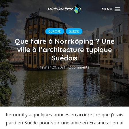
MENU
EUROPE
SUÈDE
Que faire à Norrköping ? Une
ville à l’architecture typique
Suédois
février 20, 2021
2 comments
Retour il y a quelques années en arrière lorsque j’étais
parti en Suède pour voir une amie en Erasmus. J’en ai