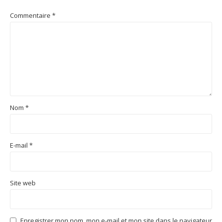
Commentaire
*
Nom
*
E-mail
*
Site web
Enregistrer mon nom, mon e-mail et mon site dans le navigateur