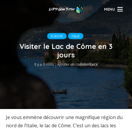
MENU
EUROPE
ITALIE
Visiter le Lac de Côme en 3
jours
Il y a 9 mois
Ajouter un commentaire
Je vous emmène découvrir une magnifique région du
nord de l’Italie, le lac de Côme. C’est un des lacs les