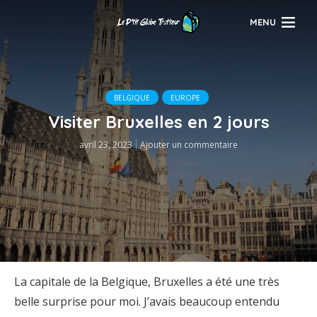
MENU
BELGIQUE
EUROPE
Visiter Bruxelles en 2 jours
avril 23, 2023
Ajouter un commentaire
La capitale de la Belgique, Bruxelles a été une très
belle surprise pour moi. J’avais beaucoup entendu