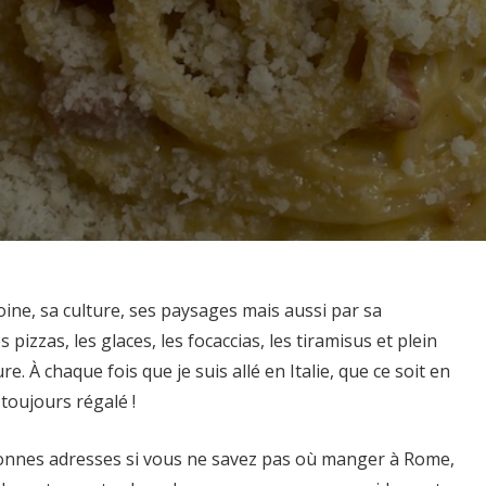
oine, sa culture, ses paysages mais aussi par sa
 pizzas, les glaces, les focaccias, les tiramisus et plein
ure. À chaque fois que je suis allé en Italie, que ce soit en
 toujours régalé !
 bonnes adresses si vous ne savez pas où manger à Rome,