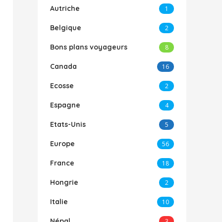
Autriche
1
Belgique
2
Bons plans voyageurs
8
Canada
16
Ecosse
2
Espagne
4
Etats-Unis
5
Europe
56
France
18
Hongrie
2
Italie
10
Népal
3