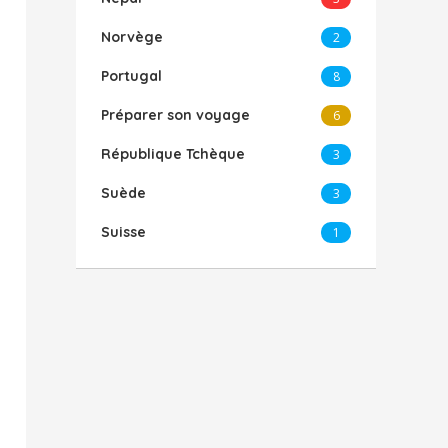
Norvège
2
Portugal
8
Préparer son voyage
6
République Tchèque
3
Suède
3
Suisse
1